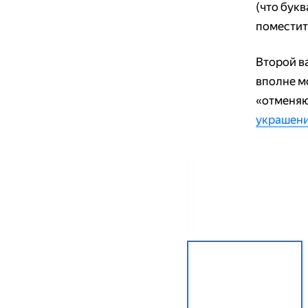
(что букв
поместит
Второй в
вполне м
«отменяю
украшен