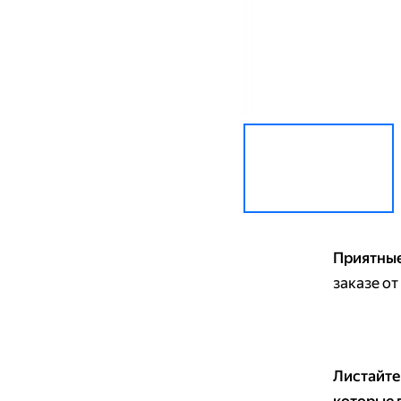
Приятные
заказе от
Листайте