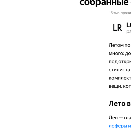
собранные 
15 тыс. прочи
L
р
Летом по
много: д
под откр
стилиста
комплект
вещи, ко
Лето в
Лен — гл
лоферы и