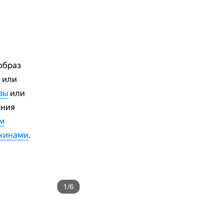
образ
л
или
зы
или
ения
ом
ужинами
.
1/6