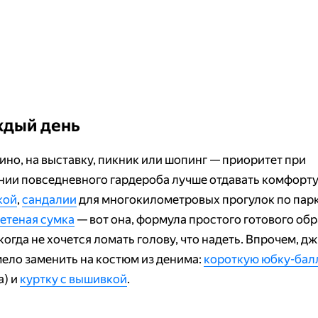
ждый день
кино, на выставку, пикник или шопинг — приоритет при
нии повседневного гардероба лучше отдавать комфорту
кой
,
сандалии
для многокилометровых прогулок по парк
летеная сумка
— вот она, формула простого готового обр
когда не хочется ломать голову, что надеть. Впрочем, д
ело заменить на костюм из денима:
короткую юбку-бал
а) и
куртку с вышивкой
.