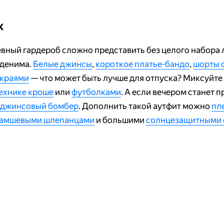
к
вный гардероб сложно представить без целого набора 
 денима.
Белые джинсы
,
короткое платье-бандо
,
шорты 
 краями
— что может быть лучше для отпуска? Миксуйте 
технике кроше
или
футболками
. А если вечером станет 
джинсовый бомбер
. Дополнить такой аутфит можно
пл
амшевыми шлепанцами
и большими
солнцезащитными 