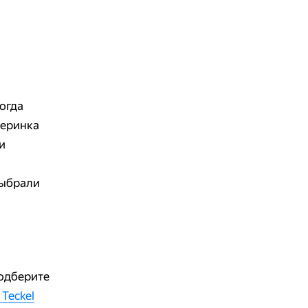
огда
черинка
и
выбрали
одберите
Teckel