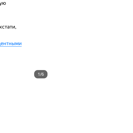
рую
 кстати,
центными
1/6