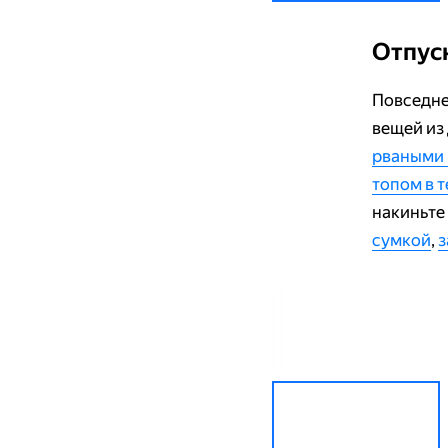
Отпус
Повседне
вещей из
рваными
топом в 
накиньте
сумкой
,
з