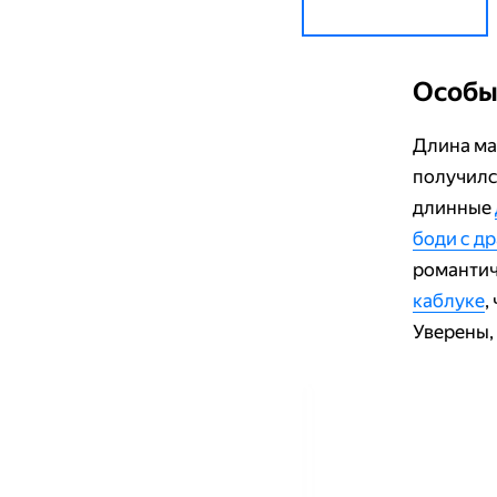
Особы
Длина ма
получилс
длинные
боди с д
романтич
каблуке
,
Уверены,