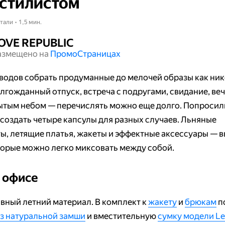
стилистом
тали • 1,5 мин.
OVE REPUBLIC
азмещено на
Промо​​​​​​​Страницах
водов собрать продуманные до мелочей образы как ник
олгожданный отпуск, встреча с подругами, свидание, ве
ытым небом — перечислять можно еще долго. Попросил
 создать четыре капсулы для разных случаев. Льняные
ы, летящие платья, жакеты и эффектные аксессуары — 
торые можно легко миксовать между собой.
 офисе
авный летний материал. В комплект к
жакету
и
брюкам
п
з натуральной замши
и вместительную
сумку модели Le 