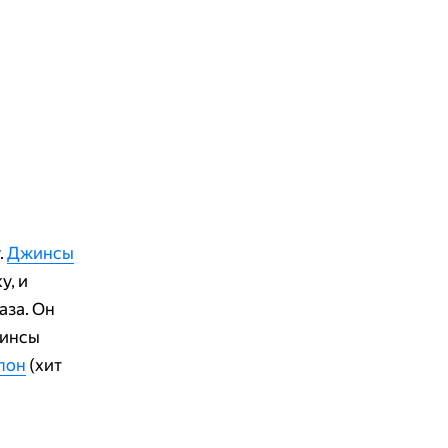
.
Джинсы
у, и
аза. Он
жинсы
лон
(хит