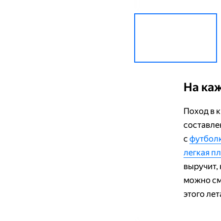
На ка
Поход в 
составле
с
футбол
легкая п
выручит, 
можно см
этого лет