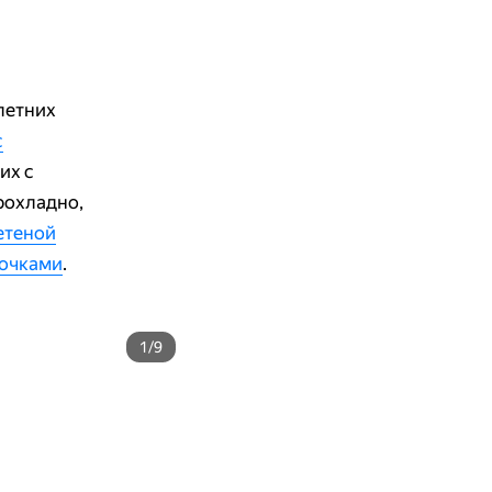
летних
с
их с
прохладно,
етеной
очками
.
1/9